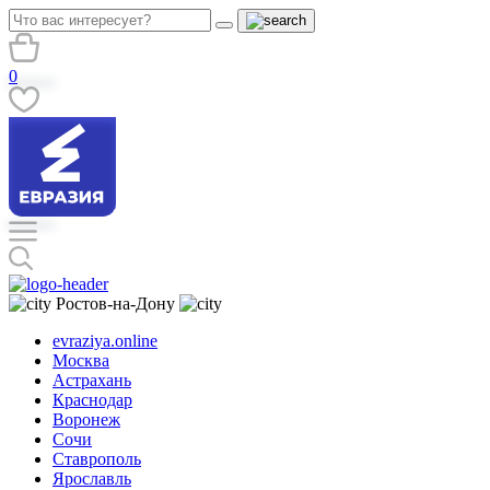
0
Ростов-на-Дону
evraziya.online
Москва
Астрахань
Краснодар
Воронеж
Сочи
Ставрополь
Ярославль