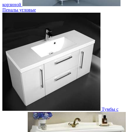
корзиной
Пеналы угловые
Тумбы с