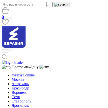
0
Ростов-на-Дону
evraziya.online
Москва
Астрахань
Краснодар
Воронеж
Сочи
Ставрополь
Ярославль