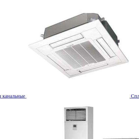
ы канальные
Спл