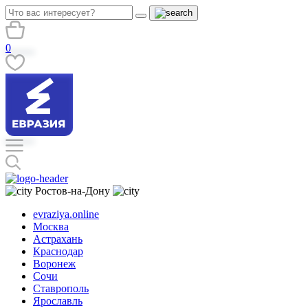
0
Ростов-на-Дону
evraziya.online
Москва
Астрахань
Краснодар
Воронеж
Сочи
Ставрополь
Ярославль