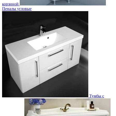
корзиной
Пеналы угловые
Тумбы с