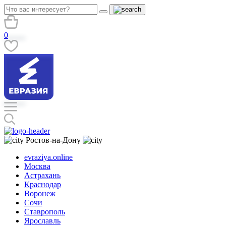
0
Ростов-на-Дону
evraziya.online
Москва
Астрахань
Краснодар
Воронеж
Сочи
Ставрополь
Ярославль