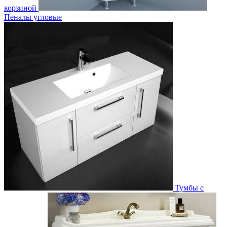
корзиной
Пеналы угловые
Тумбы с