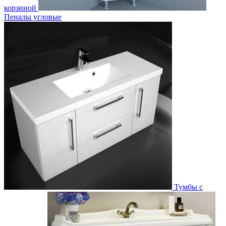
корзиной
Пеналы угловые
Тумбы с