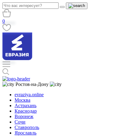
0
Ростов-на-Дону
evraziya.online
Москва
Астрахань
Краснодар
Воронеж
Сочи
Ставрополь
Ярославль