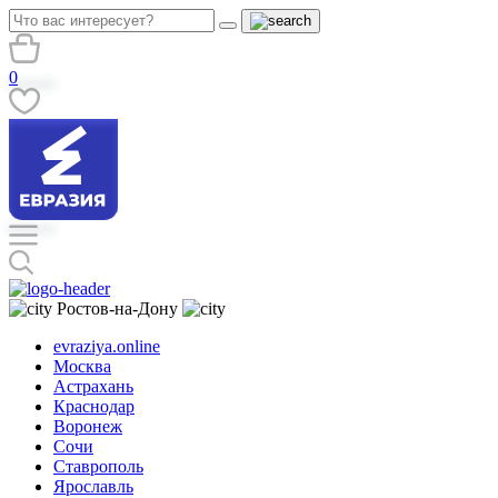
0
Ростов-на-Дону
evraziya.online
Москва
Астрахань
Краснодар
Воронеж
Сочи
Ставрополь
Ярославль