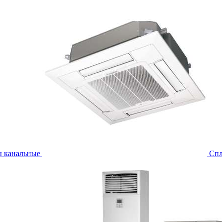
ы канальные
Спл