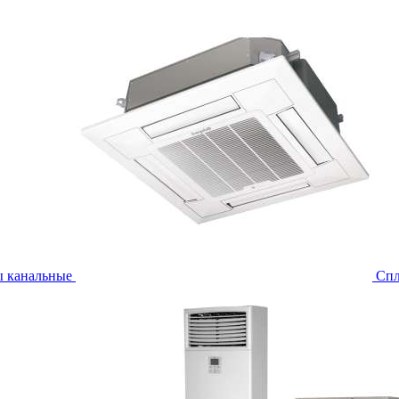
ы канальные
Спл