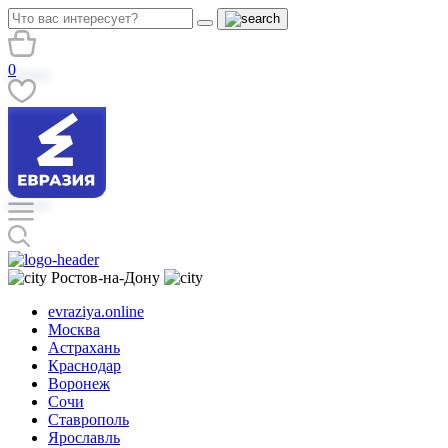
0
Ростов-на-Дону
evraziya.online
Москва
Астрахань
Краснодар
Воронеж
Сочи
Ставрополь
Ярославль