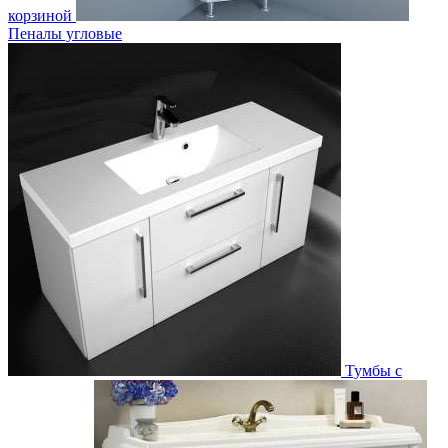
корзиной
Пеналы угловые
Тумбы с