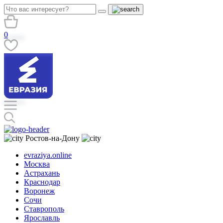
0
Ростов-на-Дону
evraziya.online
Москва
Астрахань
Краснодар
Воронеж
Сочи
Ставрополь
Ярославль