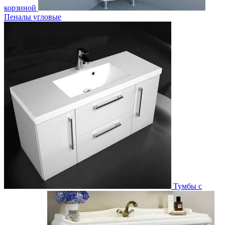
корзиной
Пеналы угловые
Тумбы с