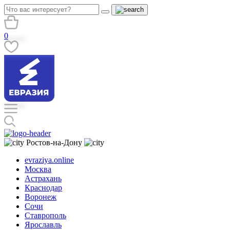
0
Ростов-на-Дону
evraziya.online
Москва
Астрахань
Краснодар
Воронеж
Сочи
Ставрополь
Ярославль