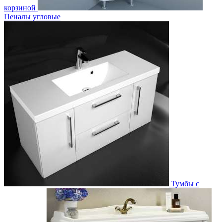
корзиной
Пеналы угловые
Тумбы с