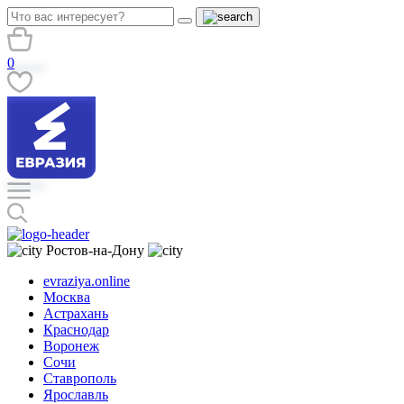
0
Ростов-на-Дону
evraziya.online
Москва
Астрахань
Краснодар
Воронеж
Сочи
Ставрополь
Ярославль