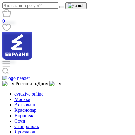
0
Ростов-на-Дону
evraziya.online
Москва
Астрахань
Краснодар
Воронеж
Сочи
Ставрополь
Ярославль