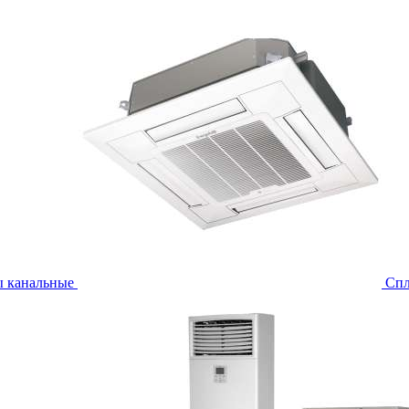
ы канальные
Спл