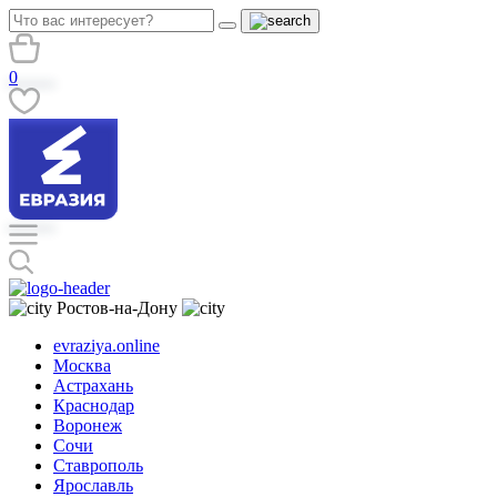
0
Ростов-на-Дону
evraziya.online
Москва
Астрахань
Краснодар
Воронеж
Сочи
Ставрополь
Ярославль