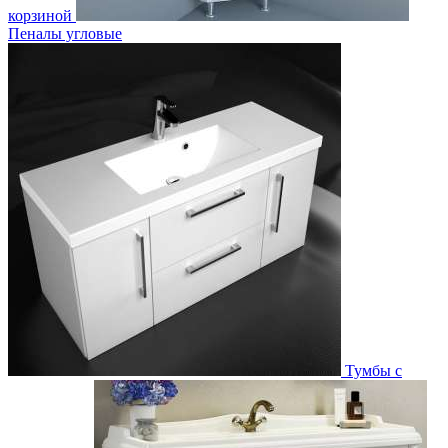
корзиной
Пеналы угловые
Тумбы с