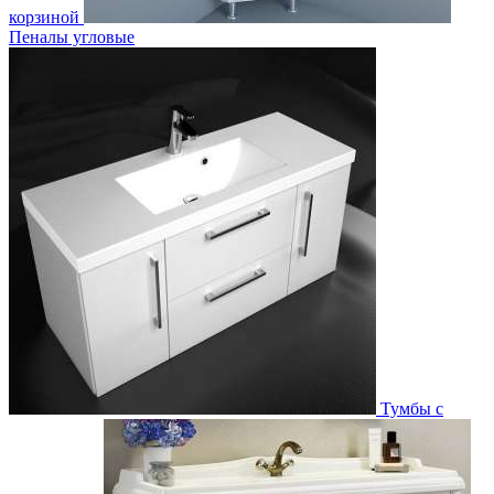
корзиной
Пеналы угловые
Тумбы с