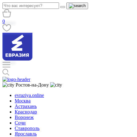
0
Ростов-на-Дону
evraziya.online
Москва
Астрахань
Краснодар
Воронеж
Сочи
Ставрополь
Ярославль