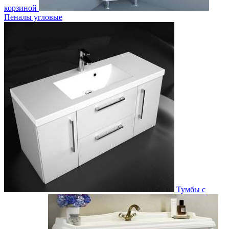
корзиной
Пеналы угловые
Тумбы с