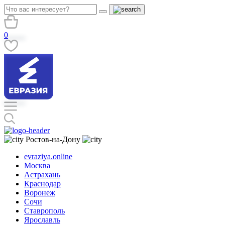
0
Ростов-на-Дону
evraziya.online
Москва
Астрахань
Краснодар
Воронеж
Сочи
Ставрополь
Ярославль