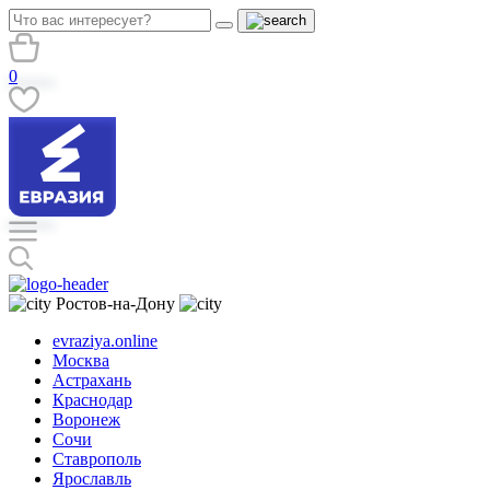
0
Ростов-на-Дону
evraziya.online
Москва
Астрахань
Краснодар
Воронеж
Сочи
Ставрополь
Ярославль