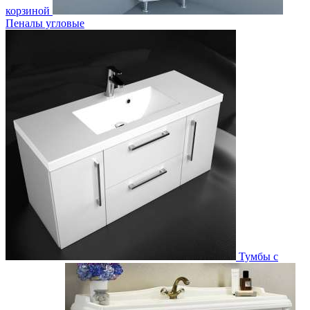
корзиной
Пеналы угловые
Тумбы с