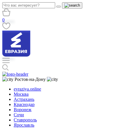
0
Ростов-на-Дону
evraziya.online
Москва
Астрахань
Краснодар
Воронеж
Сочи
Ставрополь
Ярославль