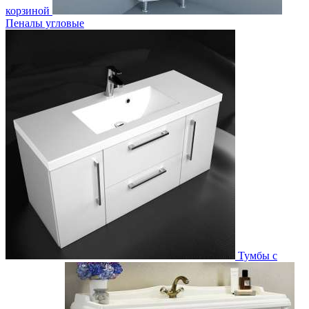
корзиной
Пеналы угловые
Тумбы с