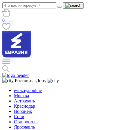
0
Ростов-на-Дону
evraziya.online
Москва
Астрахань
Краснодар
Воронеж
Сочи
Ставрополь
Ярославль