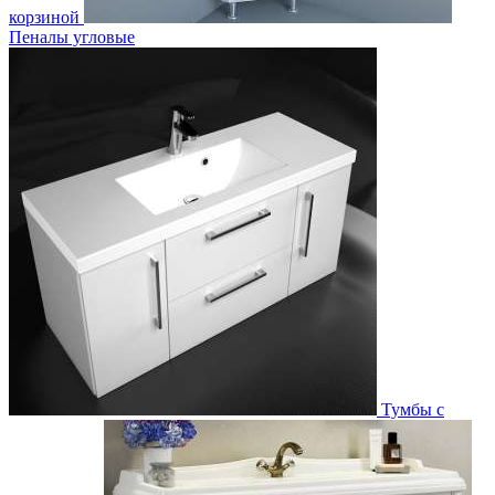
корзиной
Пеналы угловые
Тумбы с