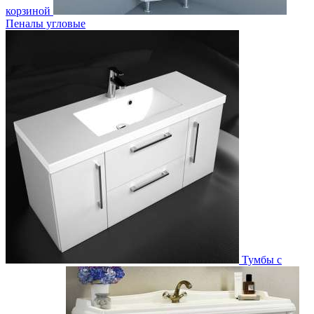
корзиной
Пеналы угловые
Тумбы с