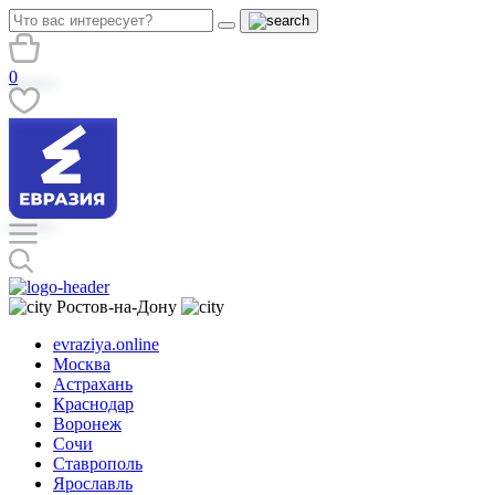
0
Ростов-на-Дону
evraziya.online
Москва
Астрахань
Краснодар
Воронеж
Сочи
Ставрополь
Ярославль