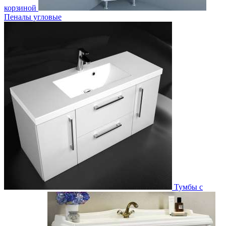
корзиной
Пеналы угловые
Тумбы с