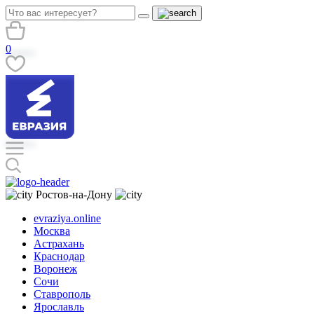
0
Ростов-на-Дону
evraziya.online
Москва
Астрахань
Краснодар
Воронеж
Сочи
Ставрополь
Ярославль