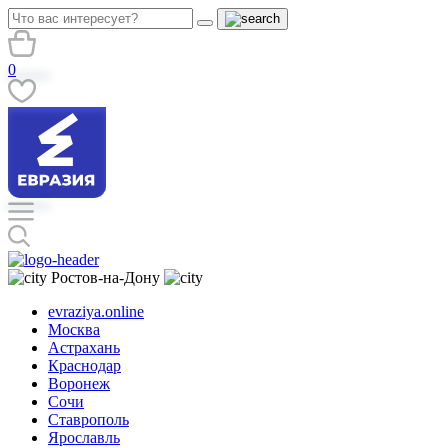
0
Ростов-на-Дону
evraziya.online
Москва
Астрахань
Краснодар
Воронеж
Сочи
Ставрополь
Ярославль