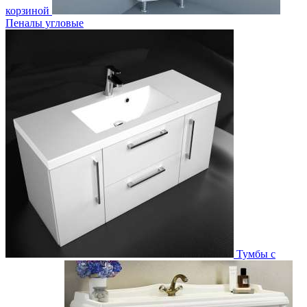
корзиной
Пеналы угловые
Тумбы с