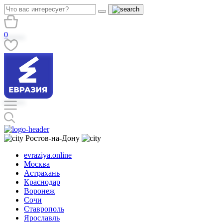
0
Ростов-на-Дону
evraziya.online
Москва
Астрахань
Краснодар
Воронеж
Сочи
Ставрополь
Ярославль