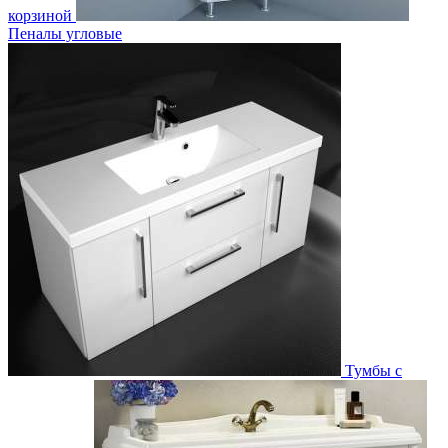
корзиной
Пеналы угловые
Тумбы с