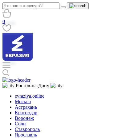
0
Ростов-на-Дону
evraziya.online
Москва
Астрахань
Краснодар
Воронеж
Сочи
Ставрополь
Ярославль