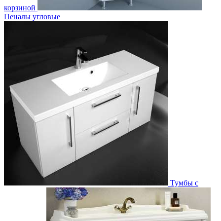
корзиной
Пеналы угловые
Тумбы с