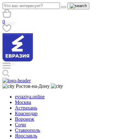
0
Ростов-на-Дону
evraziya.online
Москва
Астрахань
Краснодар
Воронеж
Сочи
Ставрополь
Ярославль