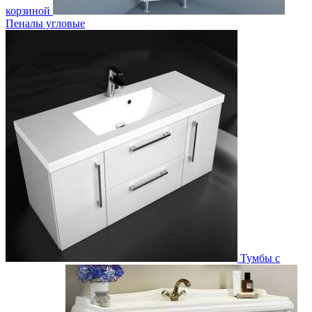
корзиной
Пеналы угловые
Тумбы с