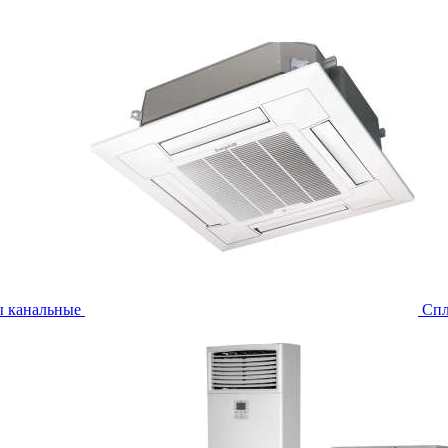
ы канальные
Спл