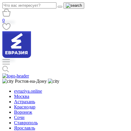
0
Ростов-на-Дону
evraziya.online
Москва
Астрахань
Краснодар
Воронеж
Сочи
Ставрополь
Ярославль