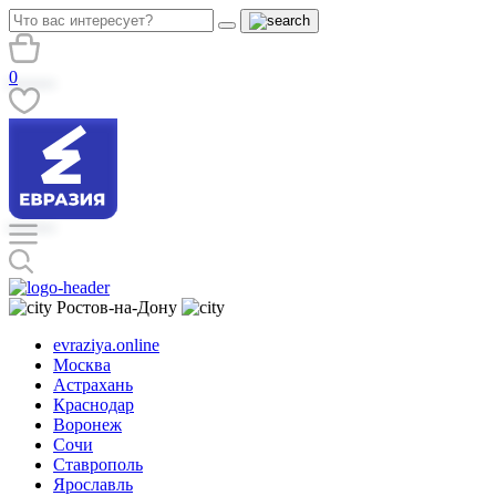
0
Ростов-на-Дону
evraziya.online
Москва
Астрахань
Краснодар
Воронеж
Сочи
Ставрополь
Ярославль