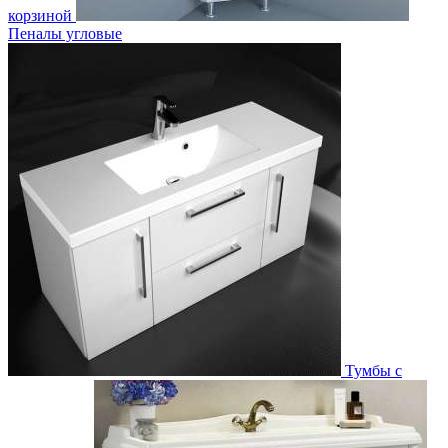
корзиной
Пеналы угловые
Тумбы с